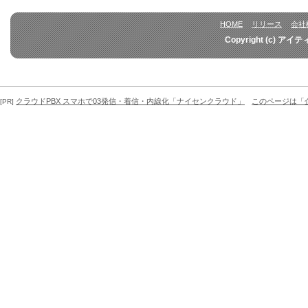
HOME
リリース
会社
Copyright (c) アイ
クラウドPBX スマホで03発信・着信・内線化「ナイセンクラウド」
このページは「
[PR]