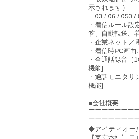
示されます）
・03 / 06 / 
・着信ルール設
答、自動転送、
・企業ネット／
・着信時PC画
・全通話録音（1
機能]
・通話モニタリ
機能]
■会社概要
￣￣￣￣￣￣￣
￣￣￣￣￣￣￣
◆アイティオー
【東京本社】 〒1