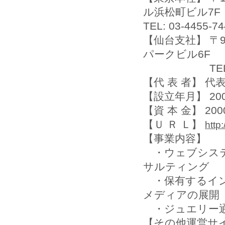
ル浜松町ビル7F
TEL: 03-4455-7
【仙台支社】 〒9
パークビル6F
TEL: 本社と同じ
【代 表 者】 代
【設立年月】 20
【資 本 金】 20
【Ｕ Ｒ Ｌ】
http:
【事業内容】
・ウェブシステ
サルティング
・保有するイン
メディアの展開
・ジュエリー
【その他運営サ